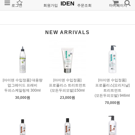
IDEN
로그인
회원가입
주문조회
마이페이지
NEW ARRIVALS
[아이덴 수입정품] 대용량
[아이덴 수입정품]
[아이덴 수입정품]
업그레이드 프레비
프로폴리스 트리트먼트
프로폴리스[오리지날]
두피스케일링제 300ml
(모든두피모발)150ml
트리트먼트
(모든두피모발) 946ml
30,000원
23,000원
70,000원