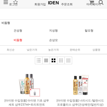
IDEN
로그인
회원가입
주문조회
마이페이지
비듬형
건성형
지성형
탈모형
비듬형
손상모
최신순
낮은가격
높은가격
판매순위
상품명
[아이덴 수입정품] 아이덴 기초 샴푸
[아이덴 수입정품] 너리시드 /발란시드
세트 샴푸237ml+트리트먼트
프로폴리스 샴푸(건성예민/일반지성)